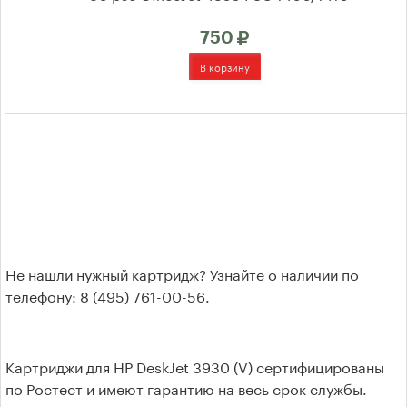
Kyocera Mita
750
Brother
Xerox
Samsung
Konica Minolta
Lexmark
Не нашли нужный картридж? Узнайте о наличии по
Oki
телефону: 8 (495) 761-00-56.
Panasonic
Ricoh
Картриджи для HP DeskJet 3930 (V) сертифицированы
по Ростест и имеют гарантию на весь срок службы.