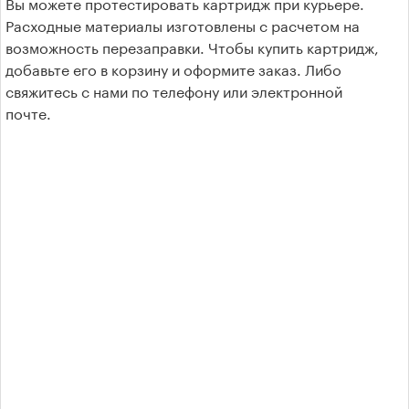
Вы можете протестировать картридж при курьере.
Расходные материалы изготовлены с расчетом на
Цвет печати
возможность перезаправки. Чтобы купить картридж,
добавьте его в корзину и оформите заказ. Либо
свяжитесь с нами по телефону или электронной
Политика возврата товара
почте.
Драйверы для принтеров
Неисправности принтеров
Блог
Форум
Отзывы и предложения
Политика в отношении
обработки персональных
данных