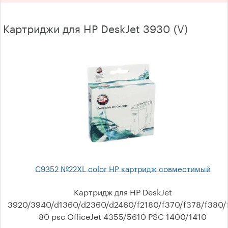
Oki
Картриджи для HP DeskJet 3930 (V)
Panasonic
Kyocera
Brother
Xerox
Ricoh Aficio
Samsung
Toshiba
C9352 №22XL color HP картридж совместимый
Konica Minolta
Картридж для HP DeskJet
3920/3940/d1360/d2360/d2460/f2180/f370/f378/f380/
Sharp
80 psc OfficeJet 4355/5610 PSC 1400/1410