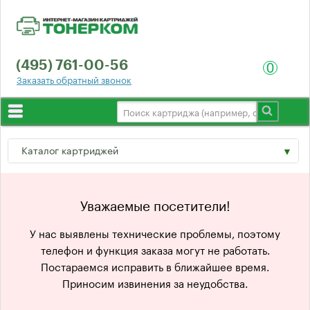
(495) 761-00-56
0
Заказать обратный звонок
Выбор по принтеру
Каталог картриджей
О компании
Доставка
Hewlett-Packard
Уважаемые посетители!
Гарантия
Canon
У нас выявлены технические проблемы, поэтому
Отзывы
телефон и функция заказа могут не работать.
Epson
Постараемся исправить в ближайшее время.
Оптом
Приносим извинения за неудобства.
Lexmark
Контакты