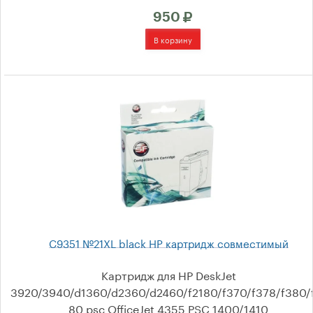
для Pantum
950
Тонеры
Фотобумага
Риббоны
(Термотрансферная
лента)
Выбор по принтеру
C9351 №21XL black HP картридж совместимый
Hewlett-Packard
Картридж для HP DeskJet
Canon
3920/3940/d1360/d2360/d2460/f2180/f370/f378/f380/
80 psc OfficeJet 4355 PSC 1400/1410
Epson