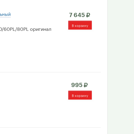
льный
7 645
0/60PL/80PL оригинал
995