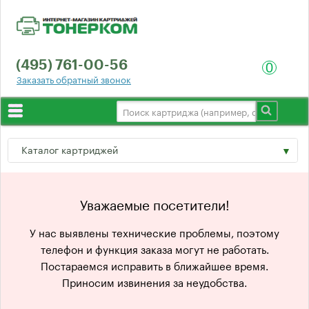
(495) 761-00-56
0
Заказать обратный звонок
Выбор по принтеру
Каталог картриджей
О компании
Доставка
Hewlett-Packard
Уважаемые посетители!
Гарантия
Canon
У нас выявлены технические проблемы, поэтому
Отзывы
телефон и функция заказа могут не работать.
Epson
Постараемся исправить в ближайшее время.
Оптом
Приносим извинения за неудобства.
Lexmark
Контакты