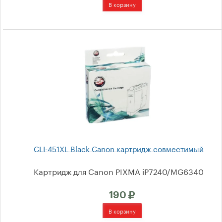
для Pantum
Тонеры
Фотобумага
Риббоны
(Термотрансферная
лента)
Выбор по принтеру
CLI-451XL Black Canon картридж совместимый
Картридж для Canon PIXMA iP7240/MG6340
Hewlett-Packard
190
Canon
Epson