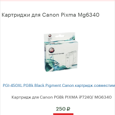
Oki
Картриджи для Canon Pixma Mg6340
Panasonic
Kyocera
Brother
Xerox
Ricoh Aficio
Samsung
Toshiba
PGI-450XL PGBk Black Pigment Canon картридж совмести
Konica Minolta
Картридж для Canon PGBk PIXMA iP7240/ MG6340
Sharp
250