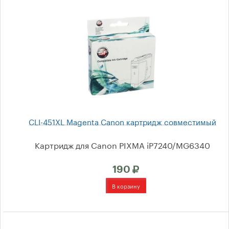
Цвет печати
Политика возврата товара
Драйверы для принтеров
Неисправности принтеров
CLI-451XL Magenta Canon картридж совместимый
Блог
Картридж для Canon PIXMA iP7240/MG6340
Форум
190
Отзывы и предложения
Политика в отношении
обработки персональных
данных