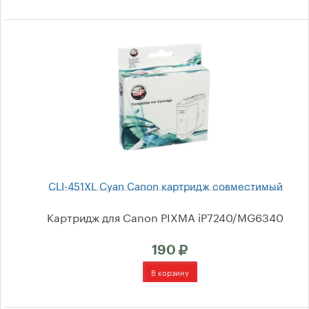
Kyocera Mita
Brother
Xerox
Samsung
Konica Minolta
Lexmark
CLI-451XL Cyan Canon картридж совместимый
Oki
Картридж для Canon PIXMA iP7240/MG6340
Panasonic
190
Ricoh