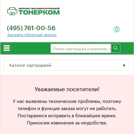
(495) 761-00-56
0
Заказать обратный звонок
Выбор по принтеру
Каталог картриджей
О компании
Доставка
Hewlett-Packard
Уважаемые посетители!
Гарантия
Canon
У нас выявлены технические проблемы, поэтому
Отзывы
телефон и функция заказа могут не работать.
Epson
Постараемся исправить в ближайшее время.
Оптом
Приносим извинения за неудобства.
Lexmark
Контакты