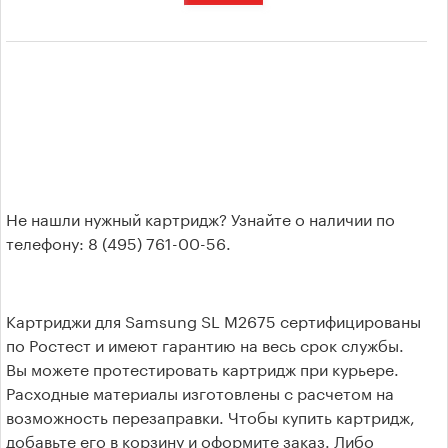
для Pantum
Тонеры
Фотобумага
Риббоны
(Термотрансферная
лента)
Не нашли нужный картридж? Узнайте о наличии по
телефону: 8 (495) 761-00-56.
Выбор по принтеру
Картриджи для Samsung SL M2675 сертифицированы
по Ростест и имеют гарантию на весь срок службы.
Hewlett-Packard
Вы можете протестировать картридж при курьере.
Расходные материалы изготовлены с расчетом на
Canon
возможность перезаправки. Чтобы купить картридж,
добавьте его в корзину и оформите заказ. Либо
Epson