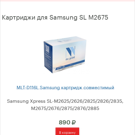
Oki
Картриджи для Samsung SL M2675
Panasonic
Kyocera
Brother
Xerox
Ricoh Aficio
Samsung
MLT-D116L Samsung картридж совместимый
Toshiba
Samsung Xpress SL-M2625/2626/2825/2826/2835,
M2675/2676/2875/2876/2885
Konica Minolta
890
Sharp