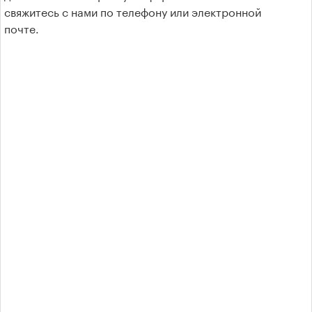
свяжитесь с нами по телефону или электронной
Kyocera Mita
почте.
Brother
Xerox
Samsung
Konica Minolta
Lexmark
Oki
Panasonic
Ricoh