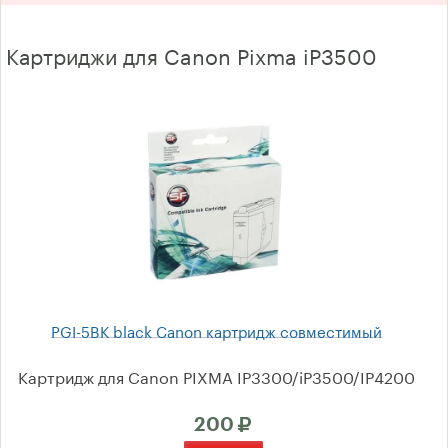
Oki
Картриджи для Canon Pixma iP3500
Panasonic
Kyocera
Brother
Xerox
Ricoh Aficio
Samsung
Toshiba
PGI-5BK black Canon картридж совместимый
Konica Minolta
Картридж для Canon PIXMA IP3300/iP3500/IP4200
Sharp
200