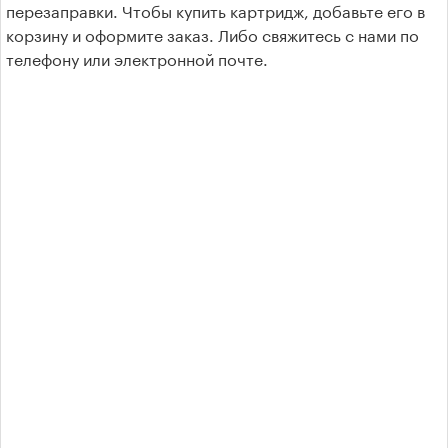
перезаправки. Чтобы купить картридж, добавьте его в
корзину и оформите заказ. Либо свяжитесь с нами по
Kyocera Mita
телефону или электронной почте.
Brother
Xerox
Samsung
Konica Minolta
Lexmark
Oki
Panasonic
Ricoh