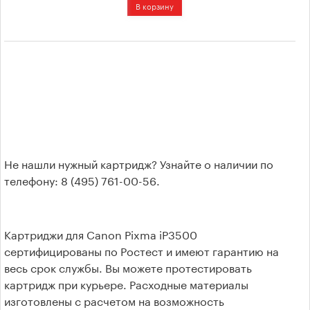
для Pantum
Тонеры
Фотобумага
Риббоны
(Термотрансферная
лента)
Не нашли нужный картридж? Узнайте о наличии по
телефону: 8 (495) 761-00-56.
Выбор по принтеру
Картриджи для Canon Pixma iP3500
Hewlett-Packard
сертифицированы по Ростест и имеют гарантию на
весь срок службы. Вы можете протестировать
Canon
картридж при курьере. Расходные материалы
изготовлены с расчетом на возможность
Epson