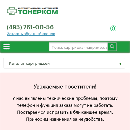
(495) 761-00-56
0
Заказать обратный звонок
Выбор по принтеру
Каталог картриджей
О компании
Доставка
Hewlett-Packard
Уважаемые посетители!
Гарантия
Canon
У нас выявлены технические проблемы, поэтому
Отзывы
телефон и функция заказа могут не работать.
Epson
Постараемся исправить в ближайшее время.
Оптом
Приносим извинения за неудобства.
Lexmark
Контакты