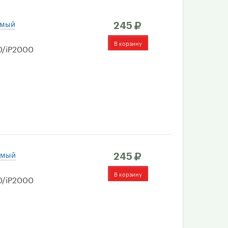
имый
245
0/iP2000
имый
245
0/iP2000