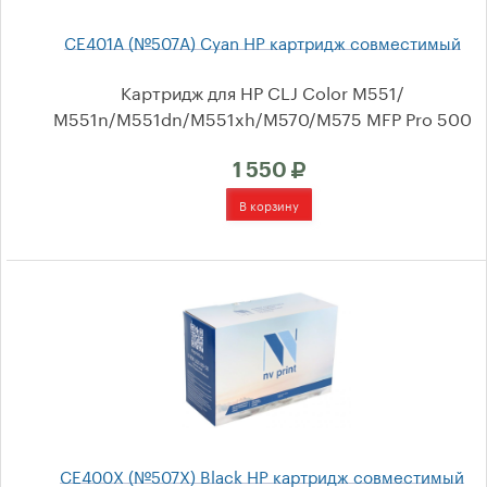
CE401A (№507A) Cyan HP картридж совместимый
Картридж для HP CLJ Color M551/
М551n/M551dn/M551xh/M570/M575 MFP Pro 500
1 550
CE400X (№507X) Black HP картридж совместимый