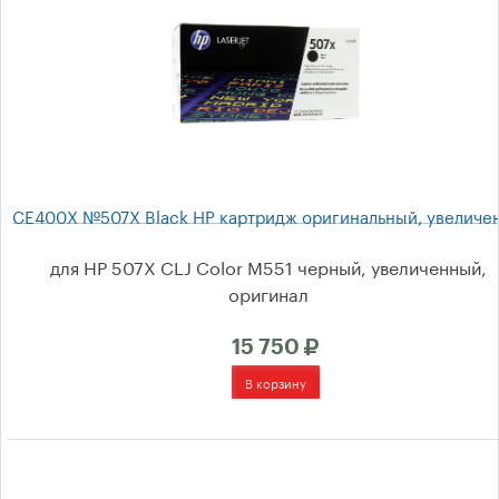
Цвет печати
Политика возврата товара
Драйверы для принтеров
CE400X №507X Black HP картридж оригинальный, увеличе
Неисправности принтеров
для HP 507X CLJ Color M551 черный, увеличенный,
Блог
оригинал
Форум
15 750
Отзывы и предложения
Политика в отношении
обработки персональных
данных