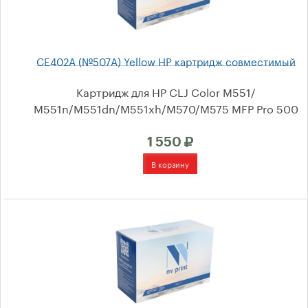
CE402A (№507A) Yellow HP картридж совместимый
Картридж для HP CLJ Color M551/
М551n/M551dn/M551xh/M570/M575 MFP Pro 500
1 550