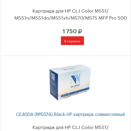
Картридж для HP CLJ Color M551/
М551n/M551dn/M551xh/M570/M575 MFP Pro 500
1 750
CE400A (№507A) Black HP картридж совместимый
Картридж для HP CLJ Color M551/