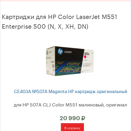
Oki
Картриджи для HP Color LaserJet M551
Panasonic
Enterprise 500 (N, X, XH, DN)
Kyocera
Brother
Xerox
Ricoh Aficio
Samsung
CE403A №507A Magenta HP картридж оригинальный
Toshiba
для HP 507A CLJ Color M551 малиновый, оригинал
Konica Minolta
20 990
Sharp