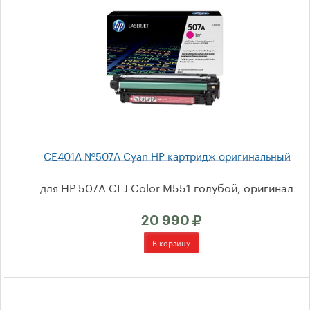
Kyocera Mita
Brother
Xerox
Samsung
Konica Minolta
CE401A №507A Cyan HP картридж оригинальный
Lexmark
для HP 507A CLJ Color M551 голубой, оригинал
Oki
20 990
Panasonic
Ricoh