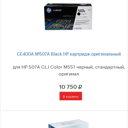
Соглашение на обработку
персональных данных
Выбор по принтеру
CE400A №507A Black HP картридж оригинальный
О компании
для HP 507A CLJ Color M551 черный, стандартный,
оригинал
Доставка
10 750
Гарантия
Отзывы
Оптом