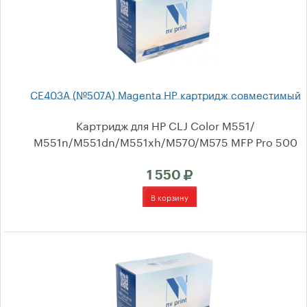
Контакты
CE403A (№507A) Magenta HP картридж совместимый
Картридж для HP CLJ Color M551/
М551n/M551dn/M551xh/M570/M575 MFP Pro 500
1 550