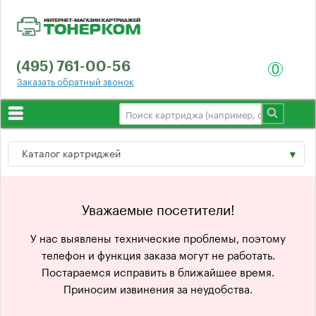
(495) 761-00-56
0
Заказать обратный звонок
Выбор по принтеру
Каталог картриджей
О компании
Доставка
Hewlett-Packard
Уважаемые посетители!
Гарантия
Canon
У нас выявлены технические проблемы, поэтому
Отзывы
телефон и функция заказа могут не работать.
Epson
Постараемся исправить в ближайшее время.
Оптом
Приносим извинения за неудобства.
Lexmark
Контакты