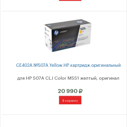
для Pantum
Тонеры
Фотобумага
Риббоны
(Термотрансферная
лента)
CE402A №507A Yellow HP картридж оригинальный
для HP 507A CLJ Color M551 желтый, оригинал
Выбор по принтеру
20 990
Hewlett-Packard
Canon
Epson