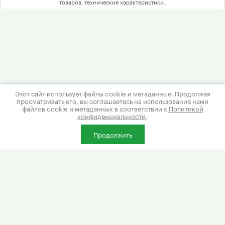
товаров, технические характеристики.
Этот сайт использует файлы cookie и метаданные. Продолжая
просматривать его, вы соглашаетесь на использование нами
файлов cookie и метаданных в соответствии с
Политикой
Интернет магазин картриджей
конфиденциальности
.
Политика конфиденциальности
Продолжить
Есть вопросы? Звоните:
8 (495) 761 00 56
г. Москва, Электролитный пр. д. 1,
корп. 2, офис №1
ИНН: 772701001
Разработка сайтов Мегагрупп