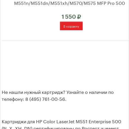
М551n/M551dn/M551xh/M570/M575 MFP Pro 500
1 550
Не нашли нужный картридж? Узнайте о наличии по
телефону: 8 (495) 761-00-56.
Картриджи для HP Color LaserJet M551 Enterprise 500
(N, X, XH, DN) сертифицированы по Ростест и имеют